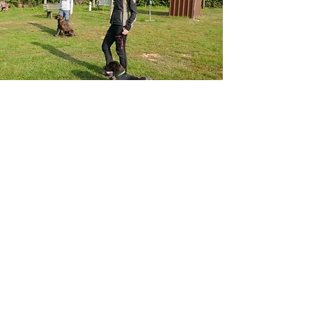
Training in Gruppen /
Kurse
Mein Angebot derzeit umfasst:
Welpenkurs:
in Planung
Junghundekurs:
läuft derzeit
Anti-Giftködertraining:
im Frühjahr