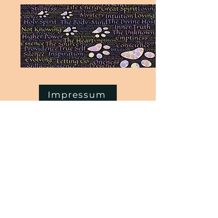
Impressum
Und hier auch noch das Impressum,
damit auch alles seine Richtigkeit
hat. Dafür bitte auf den Button
drücken.
Hundeschule BrachtPfoten - Claudia Hilberg
Lohweg 14, 35282 Rauschenberg-Bracht
Tel.:
0170-5078437
Email:
info@brachtpfoten.de